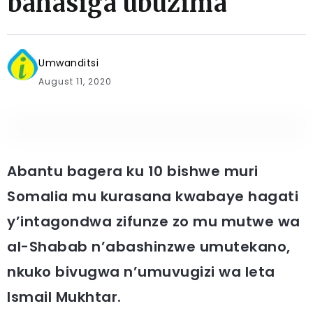
bahasiga ubuzima
Umwanditsi
August 11, 2020
Abantu bagera ku 10 bishwe muri
Somalia mu kurasana kwabaye hagati
y’intagondwa zifunze zo mu mutwe wa
al-Shabab n’abashinzwe umutekano,
nkuko bivugwa n’umuvugizi wa leta
Ismail Mukhtar.