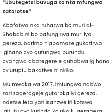
“Ubutegetsi buvuga ko nta mfungwa
zatorotse”
Abafatwa nka ruharwa bo muri al-
Shabab ni bo bafungirwa muri iyo
gereza, barimo n’abamaze gukatirwa
igihano cyo gufungwa burundu
cyangwa abategereje guhabwa igihano
cy’urupfu bakatiwe n’inkiko.
Mu mwaka wa 2017, imfungwa nabwo
zari zagerageje gutoroka iyi gereza,
ndetse leta yari isanzwe iri kotswa
igitutu cyo kurinda ko uko kugerageza