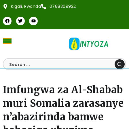
Kigali, Rwanda
0788309922
Imfungwa za Al-Shabab
muri Somalia zarasanye
n’abazirinda bamwe