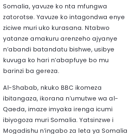
Somalia, yavuze ko nta mfungwa
zatorotse. Yavuze ko intagondwa enye
ziciwe muri uko kurasana. Ntabwo
yatanze amakuru arenzeho ajyanye
n’abandi batandatu bishwe, usibye
kuvuga ko hari n’abapfuye bo mu
barinzi ba gereza.
Al-Shabab, nkuko BBC ikomeza
ibitangaza, ikorana n’umutwe wa al-
Qaeda, imaze imyaka irenga icumi
ibiyogoza muri Somalia. Yatsinzwe i
Mogadishu n’ingabo za leta ya Somalia