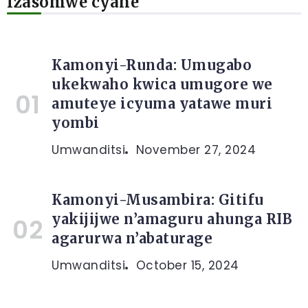
Izasomwe cyane
Kamonyi-Runda: Umugabo
ukekwaho kwica umugore we
amuteye icyuma yatawe muri
yombi
Umwanditsi
November 27, 2024
Kamonyi-Musambira: Gitifu
yakijijwe n’amaguru ahunga RIB
agarurwa n’abaturage
Umwanditsi
October 15, 2024