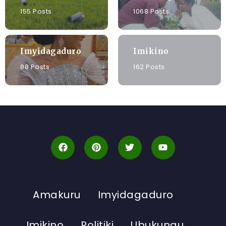
155 Posts
1068 Posts
Imyidagaduro
Imikino
88 Posts
162 Posts
Amakuru
Imyidagaduro
Imikino
Politiki
Ubukungu