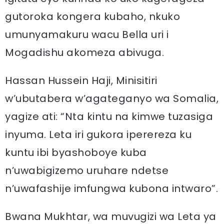
gutoroka kongera kubaho, nkuko
umunyamakuru wacu Bella uri i
Mogadishu akomeza abivuga.
Hassan Hussein Haji, Minisitiri
w’ubutabera w’agateganyo wa Somalia,
yagize ati: “Nta kintu na kimwe tuzasiga
inyuma. Leta iri gukora iperereza ku
kuntu ibi byashoboye kuba
n’uwabigizemo uruhare ndetse
n’uwafashije imfungwa kubona intwaro”.
Bwana Mukhtar, wa muvugizi wa Leta ya