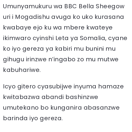
Umunyamukuru wa BBC Bella Sheegow
uri i Mogadishu avuga ko uko kurasana
kwabaye ejo ku wa mbere kwateye
ikimwaro cyinshi Leta ya Somalia, cyane
ko iyo gereza ya kabiri mu bunini mu
gihugu irinzwe n’ingabo zo mu mutwe
kabuhariwe.
Icyo gitero cyasubijwe inyuma hamaze
kwitabazwa abandi bashinzwe
umutekano bo kunganira abasanzwe
barinda iyo gereza.