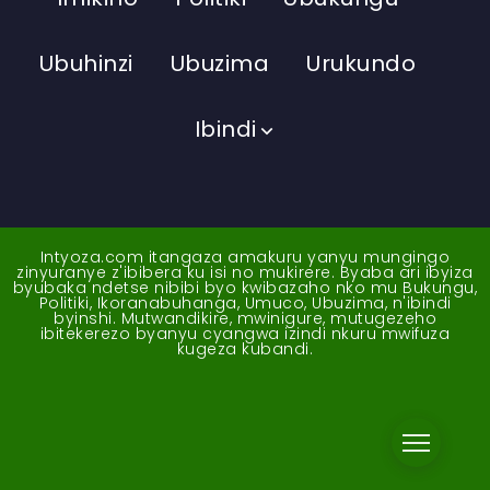
Ubuhinzi
Ubuzima
Urukundo
Ibindi
Intyoza.com itangaza amakuru yanyu mungingo
zinyuranye z'ibibera ku isi no mukirere. Byaba ari ibyiza
byubaka ndetse nibibi byo kwibazaho nko mu Bukungu,
Politiki, Ikoranabuhanga, Umuco, Ubuzima, n'ibindi
byinshi. Mutwandikire, mwinigure, mutugezeho
ibitekerezo byanyu cyangwa izindi nkuru mwifuza
kugeza kubandi.