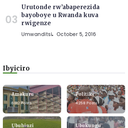
Urutonde rw’abaperezida
bayoboye u Rwanda kuva
rwigenze
Umwanditsi
October 5, 2016
Ibyiciro
Amakuru
Politiki
6012 Posts
4258 Posts
Ubuhinzi
Ubukungu