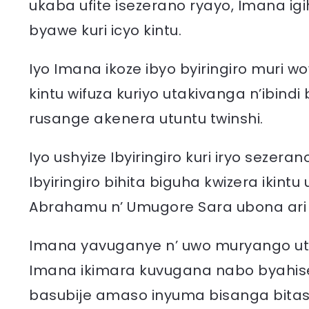
ukaba ufite isezerano ryayo, Imana igih
byawe kuri icyo kintu.
Iyo Imana ikoze ibyo byiringiro muri w
kintu wifuza kuriyo utakivanga n’ibind
rusange akenera utuntu twinshi.
Iyo ushyize Ibyiringiro kuri iryo sezera
Ibyiringiro bihita biguha kwizera ikintu
Abrahamu n’ Umugore Sara ubona ari in
Imana yavuganye n’ uwo muryango ut
Imana ikimara kuvugana nabo byahise 
basubije amaso inyuma bisanga bitas