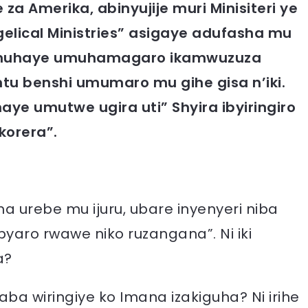
za Amerika, abinyujije muri Minisiteri ye
gelical Ministries” asigaye adufasha mu
amuhaye umuhamagaro ikamwuzuza
tu benshi umumaro mu gihe gisa n’iki.
aye umutwe ugira uti” Shyira ibyiringiro
korera”.
 urebe mu ijuru, ubare inyenyeri niba
byaro rwawe niko ruzangana”. Ni iki
a?
aba wiringiye ko Imana izakiguha? Ni irihe