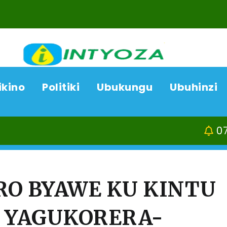
ikino
Politiki
Ubukungu
Ubuhinzi
07/08/26
Kamon
RO BYAWE KU KINTU
 YAGUKORERA-