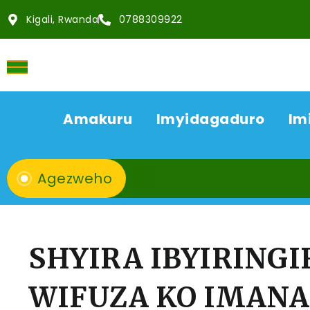
Kigali, Rwanda
0788309922
Amakuru
Imyidagaduro
Im
Agezweho
SHYIRA IBYIRINGI
WIFUZA KO IMANA