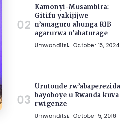
Kamonyi-Musambira:
Gitifu yakijijwe
n’amaguru ahunga RIB
agarurwa n’abaturage
Umwanditsi
October 15, 2024
Urutonde rw’abaperezida
bayoboye u Rwanda kuva
rwigenze
Umwanditsi
October 5, 2016