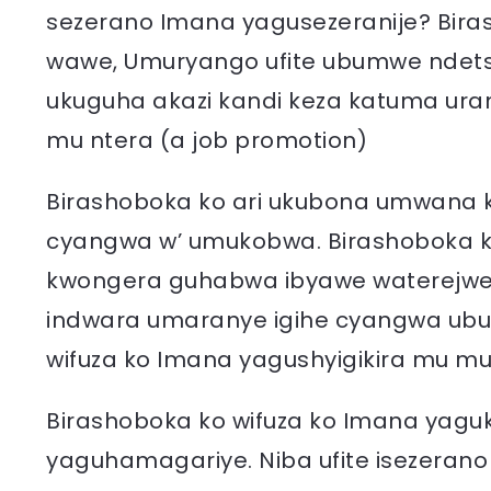
sezerano Imana yagusezeranije? Bira
wawe, Umuryango ufite ubumwe ndetse 
ukuguha akazi kandi keza katuma ur
mu ntera (a job promotion)
Birashoboka ko ari ukubona umwana
cyangwa w’ umukobwa. Birashoboka 
kwongera guhabwa ibyawe waterejwe 
indwara umaranye igihe cyangwa ubur
wifuza ko Imana yagushyigikira mu mus
Birashoboka ko wifuza ko Imana ya
yaguhamagariye. Niba ufite isezeran