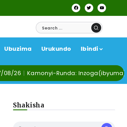
Ubuzima
Urukundo
Ibindi
yi-Runda: Inzoga(ibyuma) n’Ibinyobwa bi
Shakisha