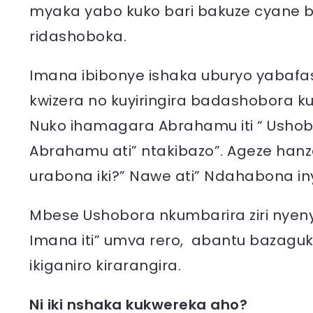
myaka yabo kuko bari bakuze cyane b
ridashoboka.
Imana ibibonye ishaka uburyo yabafas
kwizera no kuyiringira badashobora k
Nuko ihamagara Abrahamu iti “ Ushob
Abrahamu ati” ntakibazo”. Ageze hanze
urabona iki?” Nawe ati” Ndahabona iny
Mbese Ushobora nkumbarira ziri nyenye
Imana iti” umva rero, abantu bazagu
ikiganiro kirarangira.
Ni iki nshaka kukwereka aho?