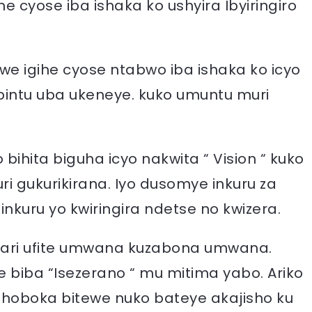
e cyose iba ishaka ko ushyira Ibyiringiro
owe igihe cyose ntabwo iba ishaka ko icyo
i bintu uba ukeneye. kuko umuntu muri
no bihita biguha icyo nakwita “ Vision “ kuko
 uri gukurikirana. Iyo dusomye inkuru za
kuru yo kwiringira ndetse no kwizera.
ari ufite umwana kuzabona umwana.
biba “Isezerano “ mu mitima yabo. Ariko
hoboka bitewe nuko bateye akajisho ku