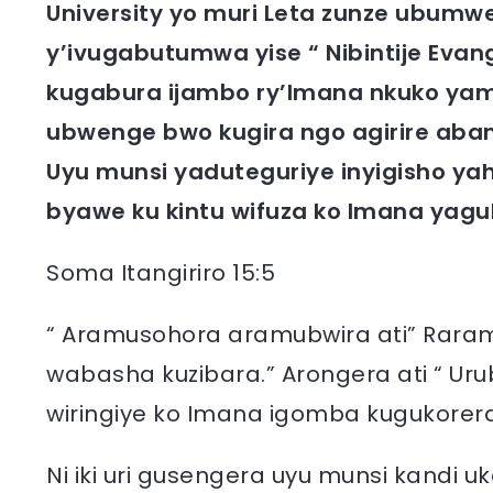
University yo muri Leta zunze ubumwe 
y’ivugabutumwa yise “ Nibintije Evan
kugabura ijambo ry’Imana nkuko y
ubwenge bwo kugira ngo agirire aban
Uyu munsi yaduteguriye inyigisho yah
byawe ku kintu wifuza ko Imana yagu
Soma Itangiriro 15:5
“ Aramusohora aramubwira ati” Rarama
wabasha kuzibara.” Arongera ati “ Uru
wiringiye ko Imana igomba kugukorer
Ni iki uri gusengera uyu munsi kandi uk