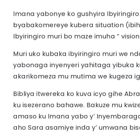
Imana yabonye ko gushyira Ibyiringiro 
byabakomereye kubera situation (ibi
Ibyiringiro muri bo maze imuha “ vision
Muri uko kubaka ibyiringiro muri we 
yabonaga inyenyeri yahitaga yibuka 
akarikomeza mu mutima we kugeza ig
Bibliya itwereka ko kuva icyo gihe A
ku isezerano bahawe. Bakuze mu kwize
amaso ku Imana yabo y’ Inyembaraga. 
aho Sara asamiye inda y’ umwana bise