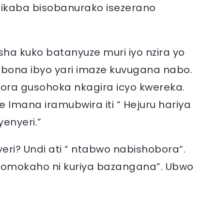
ikaba bisobanurako isezerano
ha kuko batanyuze muri iyo nzira yo
ubona ibyo yari imaze kuvugana nabo.
ora gusohoka nkagira icyo kwereka.
 Imana iramubwira iti “ Hejuru hariya
enyeri.”
ri? Undi ati “ ntabwo nabishobora“.
komokaho ni kuriya bazangana”. Ubwo