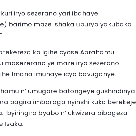
kuri iryo sezerano yari ibahaye
he) barimo maze ishaka uburyo yakubaka
”.
ndatekereza ko Igihe cyose Abrahamu
ku masezerano ye maze iryo sezerano
ihe Imana imuhaye icyo bavuganye.
brahamu n’ umugore batongeye gushindinya
ra bagira imbaraga nyinshi kuko berekeje
Ibyiringiro byabo n’ ukwizera bibageza
 Isaka.