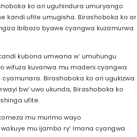
shoboka ko ari uguhindura umuryango
kandi ufite umugisha. Birashoboka ko ar
angiza ibibazo byawe cyangwa kuzamurwa
 kandi kubona umwana w’ umuhungu
ko wifuza kuvanwa mu madeni cyangwa
cyamunara. Birashoboka ko ari ugukizwa
wayi bw’ uwo ukunda, Birashoboka ko
hinga ufite.
gukomeza mu murimo wayo
o wakuye mu ijambo ry’ Imana cyangwa