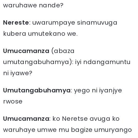
waruhawe nande?
Nereste
: uwarumpaye sinamuvuga
kubera umutekano we.
Umucamanza
(abaza
umutangabuhamya): iyi ndangamuntu
ni iyawe?
Umutangabuhamya
: yego ni iyanjye
rwose
Umucamanza
: ko Neretse avuga ko
waruhaye umwe mu bagize umuryango