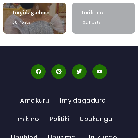
Imyidagaduro
Imikino
88 Posts
162 Posts
Amakuru
Imyidagaduro
Imikino
Politiki
Ubukungu
Ubuhinzi
Ubuzima
Urukundo