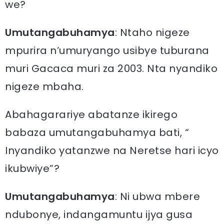
we?
Umutangabuhamya
: Ntaho nigeze
mpurira n’umuryango usibye tuburana
muri Gacaca muri za 2003. Nta nyandiko
nigeze mbaha.
Abahagarariye abatanze ikirego
babaza umutangabuhamya bati, “
Inyandiko yatanzwe na Neretse hari icyo
ikubwiye”?
Umutangabuhamya
: Ni ubwa mbere
ndubonye, indangamuntu ijya gusa