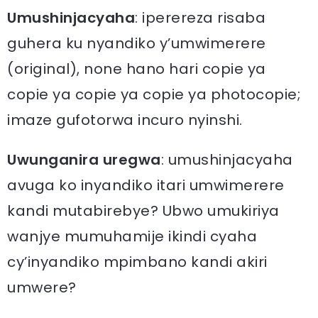
Umushinjacyaha
: iperereza risaba
guhera ku nyandiko y’umwimerere
(original), none hano hari copie ya
copie ya copie ya copie ya photocopie;
imaze gufotorwa incuro nyinshi.
Uwunganira uregwa
: umushinjacyaha
avuga ko inyandiko itari umwimerere
kandi mutabirebye? Ubwo umukiriya
wanjye mumuhamije ikindi cyaha
cy’inyandiko mpimbano kandi akiri
umwere?