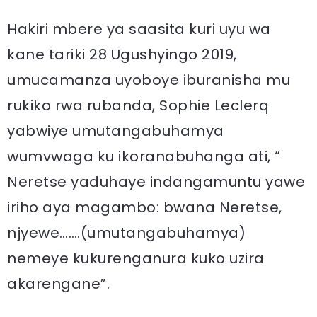
Hakiri mbere ya saasita kuri uyu wa
kane tariki 28 Ugushyingo 2019,
umucamanza uyoboye iburanisha mu
rukiko rwa rubanda, Sophie Leclerq
yabwiye umutangabuhamya
wumvwaga ku ikoranabuhanga ati, “
Neretse yaduhaye indangamuntu yawe
iriho aya magambo: bwana Neretse,
njyewe…….(umutangabuhamya)
nemeye kukurenganura kuko uzira
akarengane”.