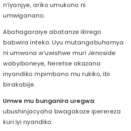
n’iyanjye, ariko umukono ni
umwiganano.
Abahagaraiye abatanze ikirego
babwira inteko: Uyu mutangabuhamya
ni umwana w’uwishwe muri Jenoside
wabyiboneye, Neretse akazana
inyandiko mpimbano mu rukiko, ibi
birakabije.
Umwe mu bunganira uregwa
:
ubushinjacyaha bwagakoze iperereza
kuri iyi nyandiko.