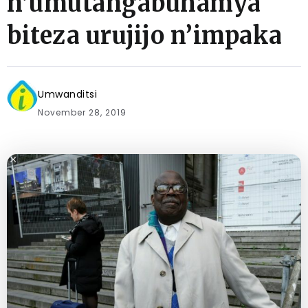
n’umutangabuhamya
biteza urujijo n’impaka
Umwanditsi
November 28, 2019