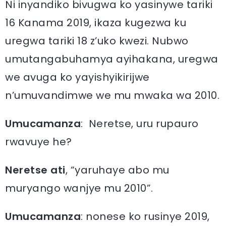
Ni inyandiko bivugwa ko yasinywe tariki
16 Kanama 2019, ikaza kugezwa ku
uregwa tariki 18 z’uko kwezi. Nubwo
umutangabuhamya ayihakana, uregwa
we avuga ko yayishyikirijwe
n’umuvandimwe we mu mwaka wa 2010.
Umucamanza
: Neretse, uru rupauro
rwavuye he?
Neretse ati
, “yaruhaye abo mu
muryango wanjye mu 2010”.
Umucamanza
: nonese ko rusinye 2019,