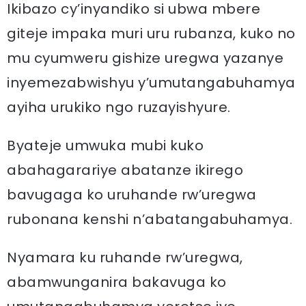
Ikibazo cy’inyandiko si ubwa mbere
giteje impaka muri uru rubanza, kuko no
mu cyumweru gishize uregwa yazanye
inyemezabwishyu y’umutangabuhamya
ayiha urukiko ngo ruzayishyure.
Byateje umwuka mubi kuko
abahagarariye abatanze ikirego
bavugaga ko uruhande rw’uregwa
rubonana kenshi n’abatangabuhamya.
Nyamara ku ruhande rw’uregwa,
abamwunganira bakavuga ko