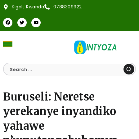
Kigali, Rwanda
0788309922
Buruseli: Neretse
yerekanye inyandiko
yahawe