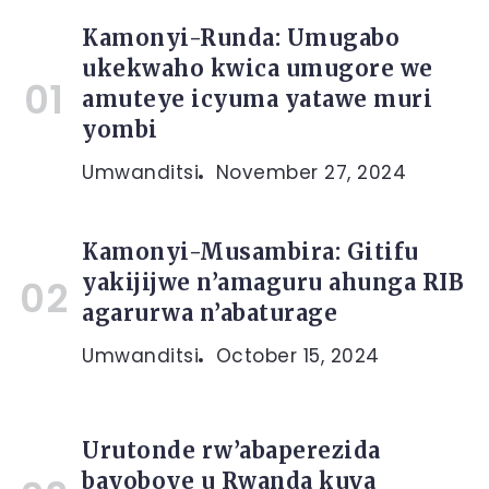
Kamonyi-Runda: Umugabo
ukekwaho kwica umugore we
amuteye icyuma yatawe muri
yombi
Umwanditsi
November 27, 2024
Kamonyi-Musambira: Gitifu
yakijijwe n’amaguru ahunga RIB
agarurwa n’abaturage
Umwanditsi
October 15, 2024
Urutonde rw’abaperezida
bayoboye u Rwanda kuva