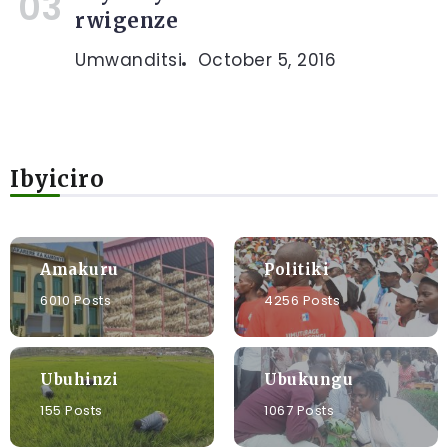
rwigenze
Umwanditsi
October 5, 2016
Ibyiciro
Amakuru
Politiki
6010 Posts
4256 Posts
Ubuhinzi
Ubukungu
155 Posts
1067 Posts