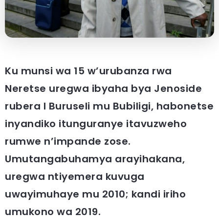
Ku munsi wa 15 w’urubanza rwa
Neretse uregwa ibyaha bya Jenoside
rubera I Buruseli mu Bubiligi, habonetse
inyandiko itunguranye itavuzweho
rumwe n’impande zose.
Umutangabuhamya arayihakana,
uregwa ntiyemera kuvuga
uwayimuhaye mu 2010; kandi iriho
umukono wa 2019.