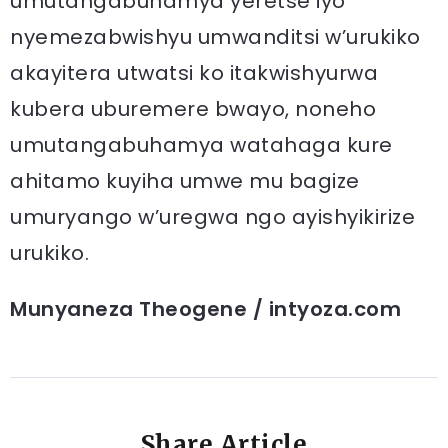
umutangabuhamya yeretse iyo
nyemezabwishyu umwanditsi w’urukiko
akayitera utwatsi ko itakwishyurwa
kubera uburemere bwayo, noneho
umutangabuhamya watahaga kure
ahitamo kuyiha umwe mu bagize
umuryango w’uregwa ngo ayishyikirize
urukiko.
Munyaneza Theogene / intyoza.com
Share Article