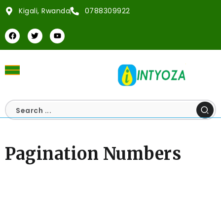
Kigali, Rwanda
0788309922
Pagination Numbers