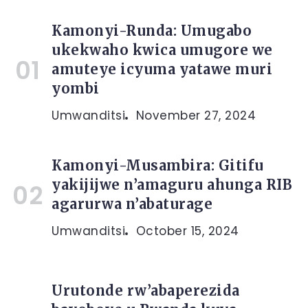
Kamonyi-Runda: Umugabo
ukekwaho kwica umugore we
amuteye icyuma yatawe muri
yombi
Umwanditsi
November 27, 2024
Kamonyi-Musambira: Gitifu
yakijijwe n’amaguru ahunga RIB
agarurwa n’abaturage
Umwanditsi
October 15, 2024
Urutonde rw’abaperezida