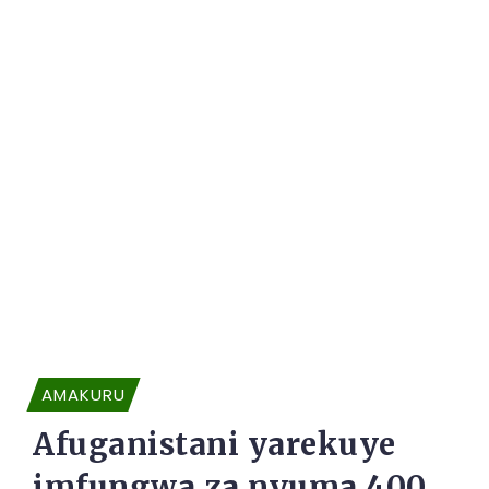
AMAKURU
Afuganistani yarekuye
imfungwa za nyuma 400