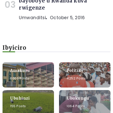
bayoboye u Rwanda kuva
rwigenze
Umwanditsi
October 5, 2016
Ibyiciro
Amakuru
Politiki
6006 Posts
4252 Posts
Ubuhinzi
Ubukungu
155 Posts
1064 Posts