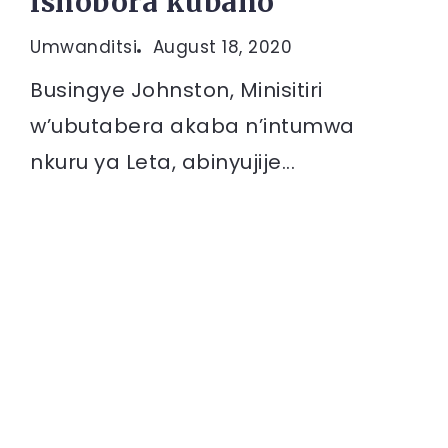
ishobora kubaho
Umwanditsi
August 18, 2020
Busingye Johnston, Minisitiri
w’ubutabera akaba n’intumwa
nkuru ya Leta, abinyujije...