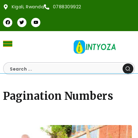
Kigali, Rwanda
0788309922
Pagination Numbers