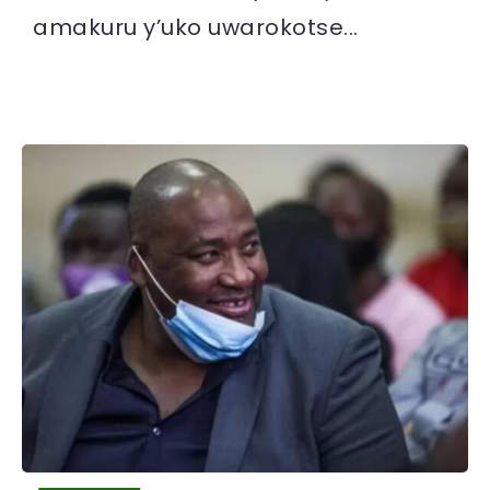
amakuru y’uko uwarokotse...