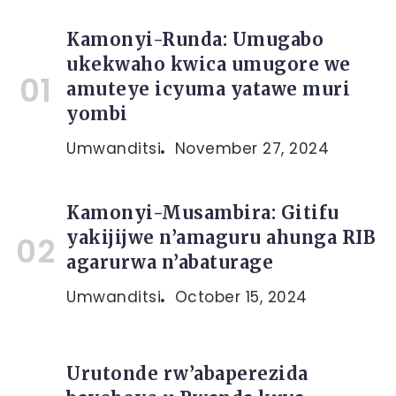
Kamonyi-Runda: Umugabo
ukekwaho kwica umugore we
amuteye icyuma yatawe muri
yombi
Umwanditsi
November 27, 2024
Kamonyi-Musambira: Gitifu
yakijijwe n’amaguru ahunga RIB
agarurwa n’abaturage
Umwanditsi
October 15, 2024
Urutonde rw’abaperezida