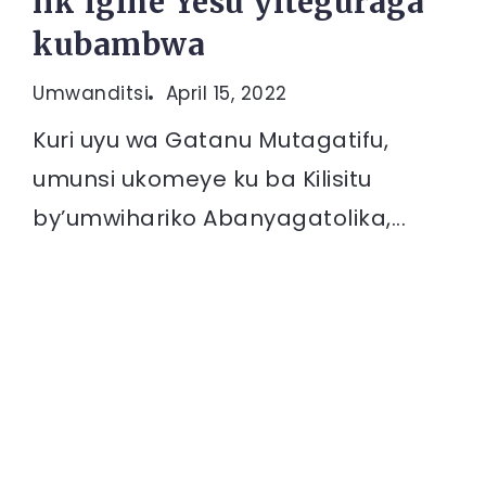
nk’igihe Yesu yiteguraga
kubambwa
Umwanditsi
April 15, 2022
Kuri uyu wa Gatanu Mutagatifu,
umunsi ukomeye ku ba Kilisitu
by’umwihariko Abanyagatolika,...