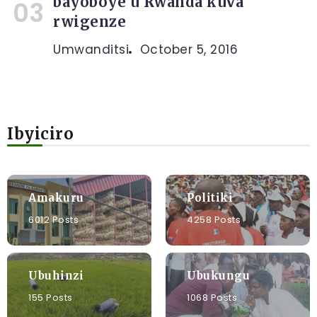
bayoboye u Rwanda kuva
rwigenze
Umwanditsi
October 5, 2016
Ibyiciro
Amakuru
Politiki
6012 Posts
4258 Posts
Ubuhinzi
Ubukungu
155 Posts
1068 Posts