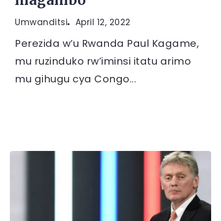
magambo”
Umwanditsi
April 12, 2022
Perezida w’u Rwanda Paul Kagame,
mu ruzinduko rw’iminsi itatu arimo
mu gihugu cya Congo...