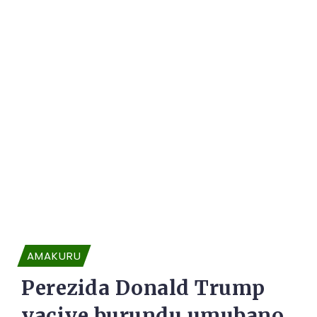
AMAKURU
Perezida Donald Trump
yaciye burundu umubano