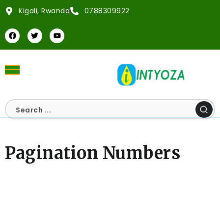
Kigali, Rwanda
0788309922
Pagination Numbers