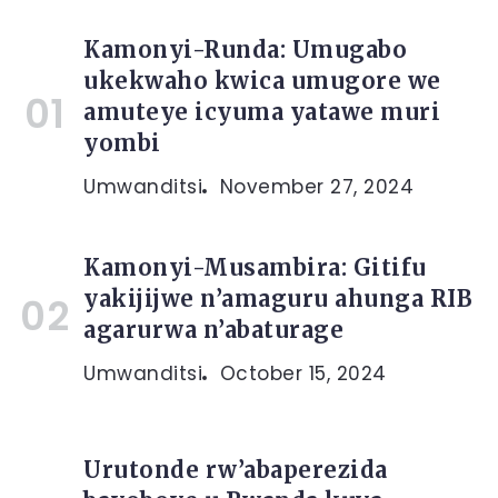
Kamonyi-Runda: Umugabo
ukekwaho kwica umugore we
amuteye icyuma yatawe muri
yombi
Umwanditsi
November 27, 2024
Kamonyi-Musambira: Gitifu
yakijijwe n’amaguru ahunga RIB
agarurwa n’abaturage
Umwanditsi
October 15, 2024
Urutonde rw’abaperezida