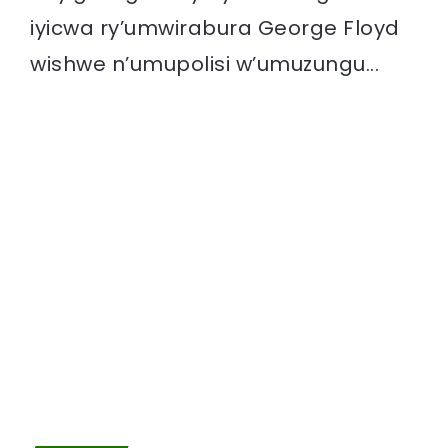
iyicwa ry’umwirabura George Floyd
wishwe n’umupolisi w’umuzungu...