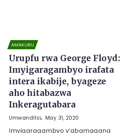
AMAKURU
Urupfu rwa George Floyd:
Imyigaragambyo irafata
intera ikabije, byageze
aho hitabazwa
Inkeragutabara
Umwanditsi
May 31, 2020
Imyigaragambyo y’abamagana