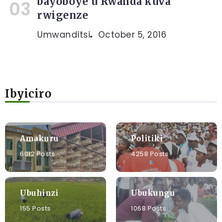
bayoboye u Rwanda kuva
rwigenze
Umwanditsi
October 5, 2016
Ibyiciro
Amakuru
Politiki
6012 Posts
4258 Posts
Ubuhinzi
Ubukungu
155 Posts
1068 Posts