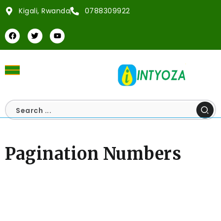
Kigali, Rwanda
0788309922
Pagination Numbers