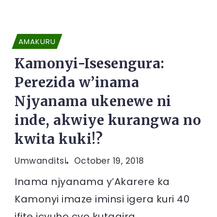
AMAKURU
Kamonyi-Isesengura:
Perezida w’inama
Njyanama ukenewe ni
inde, akwiye kurangwa no
kwita kuki!?
Umwanditsi
October 19, 2018
Inama njyanama y’Akarere ka
Kamonyi imaze iminsi igera kuri 40
ifite icyuho cyo kutagira...