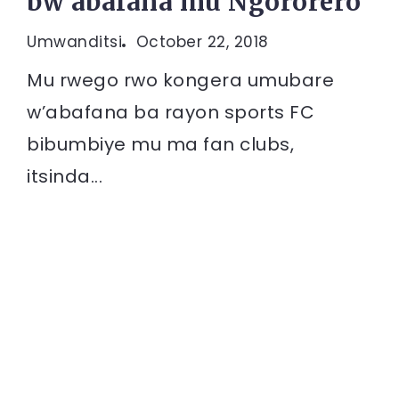
bw’abafana mu Ngororero
Umwanditsi
October 22, 2018
Mu rwego rwo kongera umubare
w’abafana ba rayon sports FC
bibumbiye mu ma fan clubs,
itsinda...