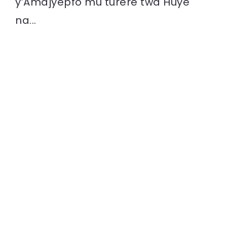
y’Amajyepfo mu turere twa Huye
na...