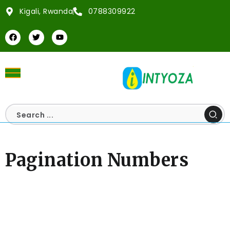
Kigali, Rwanda
0788309922
Pagination Numbers