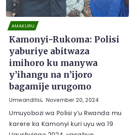
AMAKURU
Kamonyi-Rukoma: Polisi
yaburiye abitwaza
imihoro ku manywa
y’ihangu na n’ijoro
bagamije urugomo
Umwanditsi
November 20, 2024
Umuyobozi wa Polisi y’u Rwanda mu
karere ka Kamonyi kuri uyu wa 19
Ugushyingo 2024, yasabye...