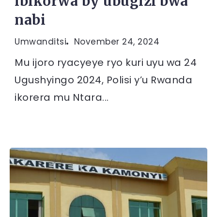
ibikorwa by’ubugizi bwa
nabi
Umwanditsi
November 24, 2024
Mu ijoro ryacyeye ryo kuri uyu wa 24
Ugushyingo 2024, Polisi y’u Rwanda
ikorera mu Ntara...