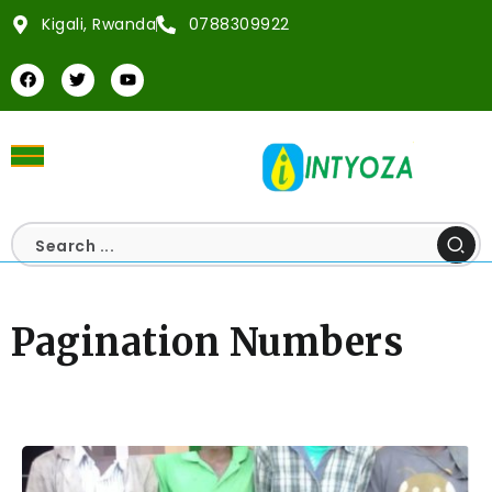
Kigali, Rwanda
0788309922
Pagination Numbers