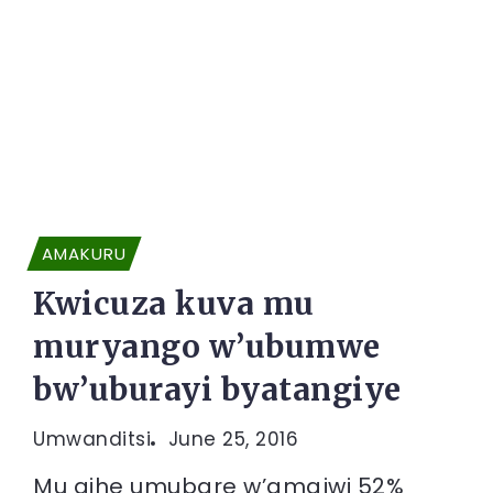
AMAKURU
Kwicuza kuva mu
muryango w’ubumwe
bw’uburayi byatangiye
Umwanditsi
June 25, 2016
Mu gihe umubare w’amajwi 52%