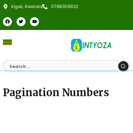
Kigali, Rwanda
0788309922
Pagination Numbers