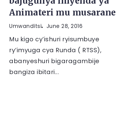
bajugunya imyenda ya
Animateri mu musarane
Umwanditsi
June 28, 2016
Mu kigo cy’ishuri ryisumbuye
ry’imyuga cya Runda ( RTSS),
abanyeshuri bigaragambije
bangiza ibitari...