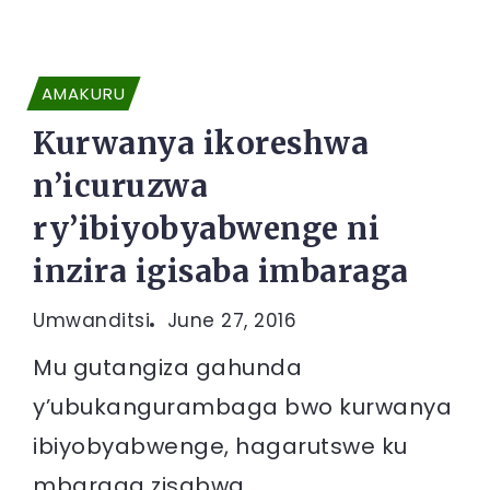
AMAKURU
Kurwanya ikoreshwa
n’icuruzwa
ry’ibiyobyabwenge ni
inzira igisaba imbaraga
Umwanditsi
June 27, 2016
Mu gutangiza gahunda
y’ubukangurambaga bwo kurwanya
ibiyobyabwenge, hagarutswe ku
mbaraga zisabwa...