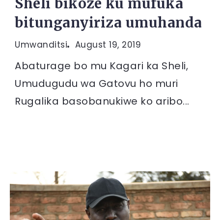
Sheli bikoze ku mufuka
bitunganyiriza umuhanda
Umwanditsi
August 19, 2019
Abaturage bo mu Kagari ka Sheli,
Umudugudu wa Gatovu ho muri
Rugalika basobanukiwe ko aribo...