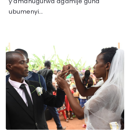
y’amahugurwa agamije guha
ubumenyi...