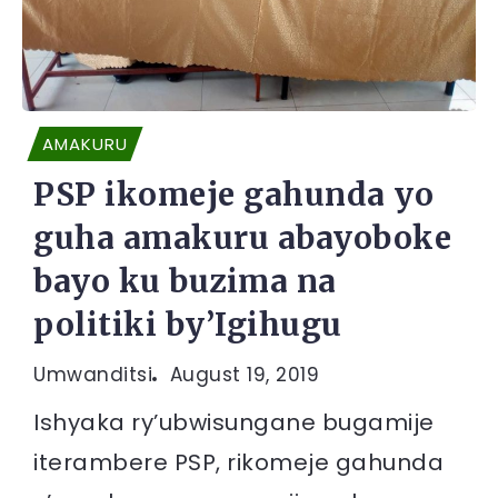
AMAKURU
PSP ikomeje gahunda yo
guha amakuru abayoboke
bayo ku buzima na
politiki by’Igihugu
Umwanditsi
August 19, 2019
Ishyaka ry’ubwisungane bugamije
iterambere PSP, rikomeje gahunda