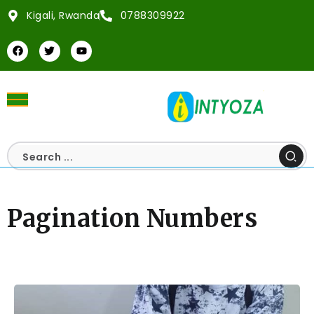
Kigali, Rwanda
0788309922
Pagination Numbers