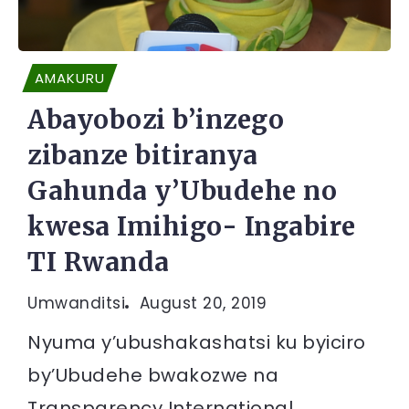
AMAKURU
Abayobozi b’inzego
zibanze bitiranya
Gahunda y’Ubudehe no
kwesa Imihigo- Ingabire
TI Rwanda
Umwanditsi
August 20, 2019
Nyuma y’ubushakashatsi ku byiciro
by’Ubudehe bwakozwe na
Transparency International