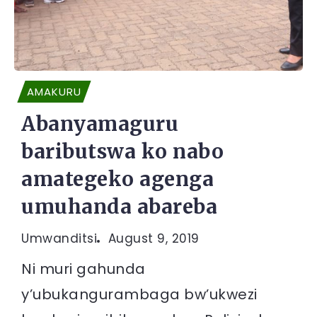
AMAKURU
Abanyamaguru
baributswa ko nabo
amategeko agenga
umuhanda abareba
Umwanditsi
August 9, 2019
Ni muri gahunda
y’ubukangurambaga bw’ukwezi