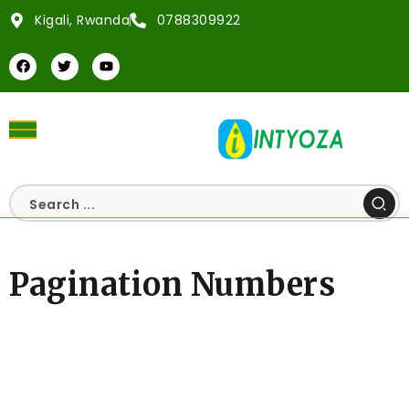
Kigali, Rwanda
0788309922
Pagination Numbers