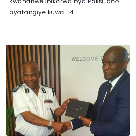
kwahariwe ibikorwa bya Polisi, aho
byatangiye kuwa 14...