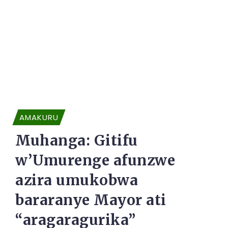
AMAKURU
Muhanga: Gitifu
w’Umurenge afunzwe
azira umukobwa
bararanye Mayor ati
“aragaragurika”