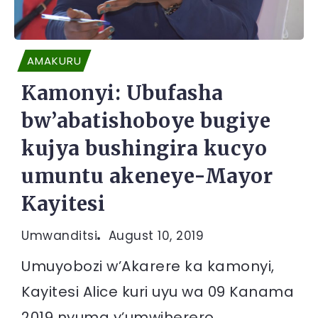
AMAKURU
Kamonyi: Ubufasha
bw’abatishoboye bugiye
kujya bushingira kucyo
umuntu akeneye-Mayor
Kayitesi
Umwanditsi
August 10, 2019
Umuyobozi w’Akarere ka kamonyi,
Kayitesi Alice kuri uyu wa 09 Kanama
2019 nyuma y’umwiherero...