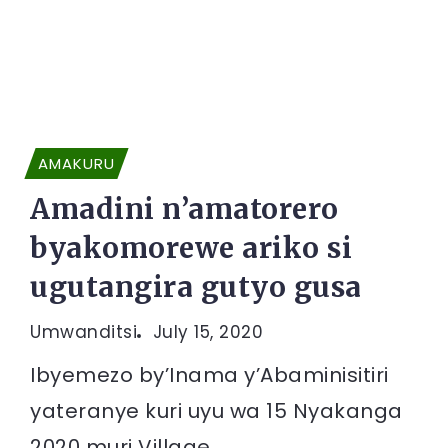
AMAKURU
Amadini n’amatorero
byakomorewe ariko si
ugutangira gutyo gusa
Umwanditsi
July 15, 2020
Ibyemezo by’Inama y’Abaminisitiri
yateranye kuri uyu wa 15 Nyakanga
2020 muri Village...