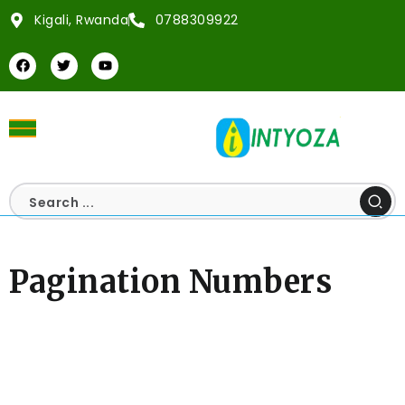
Kigali, Rwanda
0788309922
Pagination Numbers