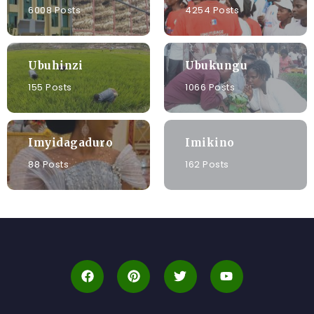
6008 Posts
4254 Posts
Ubuhinzi
Ubukungu
155 Posts
1066 Posts
Imyidagaduro
Imikino
88 Posts
162 Posts