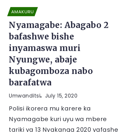
AMAKURU
Nyamagabe: Abagabo 2
bafashwe bishe
inyamaswa muri
Nyungwe, abaje
kubagomboza nabo
barafatwa
Umwanditsi
July 15, 2020
Polisi ikorera mu karere ka
Nyamagabe kuri uyu wa mbere
tariki ya 13 Nyakanga 2020 yafashe