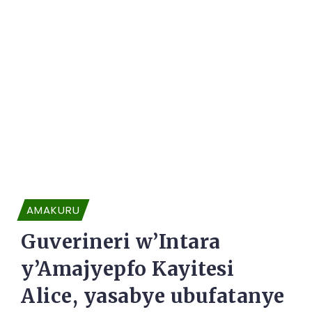
AMAKURU
Guverineri w’Intara
y’Amajyepfo Kayitesi
Alice, yasabye ubufatanye