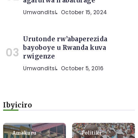
agarurwa n’abaturage
Umwanditsi
October 15, 2024
Urutonde rw’abaperezida
bayoboye u Rwanda kuva
rwigenze
Umwanditsi
October 5, 2016
Ibyiciro
Amakuru
Politiki