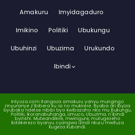
Amakuru
Imyidagaduro
Imikino
Politiki
Ubukungu
Ubuhinzi
Ubuzima
Urukundo
Ibindi
Intyoza.com itangaza amakuru yanyu mungingo
zinyuranye z'ibibera ku isi no mukirere. Byaba ari ibyiza
byubaka ndetse nibibi byo kwibazaho nko mu Bukungu,
Politiki, Ikoranabuhanga, Umuco, Ubuzima, n'ibindi
byinshi. Mutwandikire, mwinigure, mutugezeho
ibitekerezo byanyu cyangwa izindi nkuru mwifuza
kugeza kubandi.