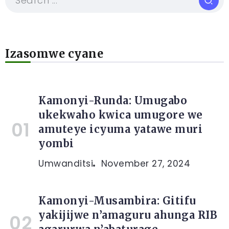
Izasomwe cyane
Kamonyi-Runda: Umugabo
ukekwaho kwica umugore we
amuteye icyuma yatawe muri
yombi
Umwanditsi
November 27, 2024
Kamonyi-Musambira: Gitifu
yakijijwe n’amaguru ahunga RIB