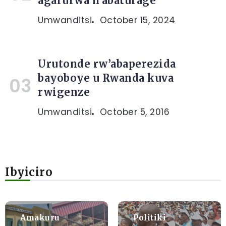
agarurwa n’abaturage
Umwanditsi
October 15, 2024
Urutonde rw’abaperezida
bayoboye u Rwanda kuva
rwigenze
Umwanditsi
October 5, 2016
Ibyiciro
Amakuru
Politiki