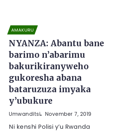
AMAKURU
NYANZA: Abantu bane
barimo n’abarimu
bakurikiranyweho
gukoresha abana
bataruzuza imyaka
y’ubukure
Umwanditsi
November 7, 2019
Ni kenshi Polisi y’u Rwanda