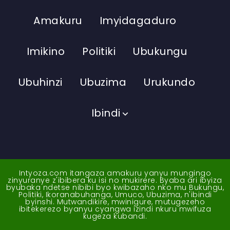
Amakuru
Imyidagaduro
Imikino
Politiki
Ubukungu
Ubuhinzi
Ubuzima
Urukundo
Ibindi
Intyoza.com itangaza amakuru yanyu mungingo
zinyuranye z'ibibera ku isi no mukirere. Byaba ari ibyiza
byubaka ndetse nibibi byo kwibazaho nko mu Bukungu,
Politiki, Ikoranabuhanga, Umuco, Ubuzima, n'ibindi
byinshi. Mutwandikire, mwinigure, mutugezeho
ibitekerezo byanyu cyangwa izindi nkuru mwifuza
kugeza kubandi.