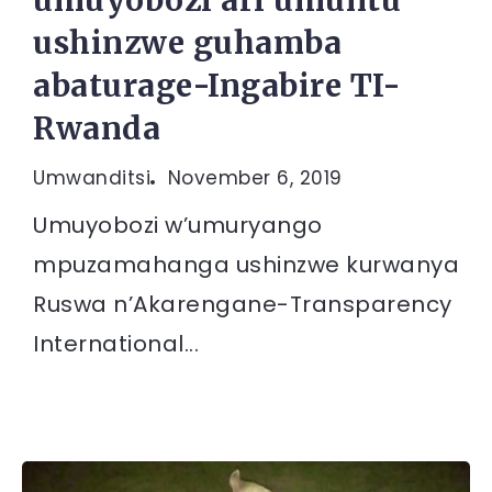
umuyobozi ari umuntu
ushinzwe guhamba
abaturage-Ingabire TI-
Rwanda
Umwanditsi
November 6, 2019
Umuyobozi w’umuryango
mpuzamahanga ushinzwe kurwanya
Ruswa n’Akarengane-Transparency
International...