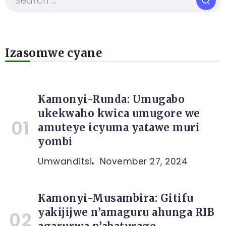
Izasomwe cyane
Kamonyi-Runda: Umugabo
ukekwaho kwica umugore we
amuteye icyuma yatawe muri
yombi
Umwanditsi
November 27, 2024
Kamonyi-Musambira: Gitifu
yakijijwe n’amaguru ahunga RIB