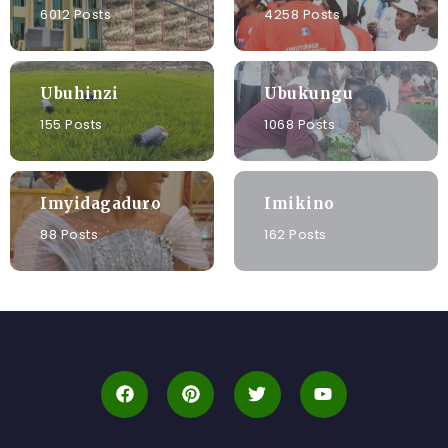
6012 Posts
4258 Posts
Ubuhinzi
Ubukungu
155 Posts
1068 Posts
Imyidagaduro
Imikino
88 Posts
162 Posts