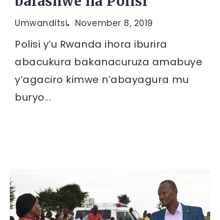
bafashwe na Polisi
Umwanditsi
November 8, 2019
Polisi y’u Rwanda ihora iburira
abacukura bakanacuruza amabuye
y’agaciro kimwe n’abayagura mu
buryo...