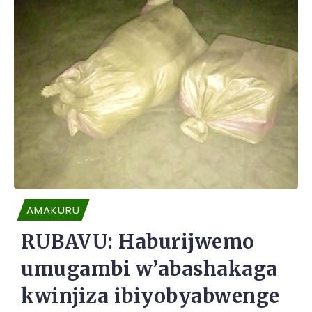
AMAKURU
RUBAVU: Haburijwemo
umugambi w’abashakaga
kwinjiza ibiyobyabwenge