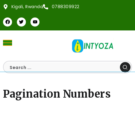
Kigali, Rwanda
0788309922
Pagination Numbers