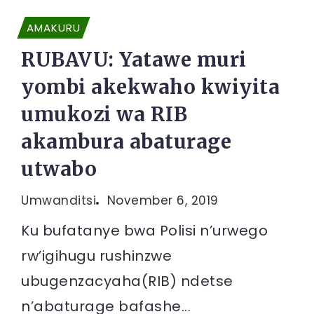
AMAKURU
RUBAVU: Yatawe muri
yombi akekwaho kwiyita
umukozi wa RIB
akambura abaturage
utwabo
Umwanditsi
November 6, 2019
Ku bufatanye bwa Polisi n’urwego
rw’igihugu rushinzwe
ubugenzacyaha(RIB) ndetse
n’abaturage bafashe...