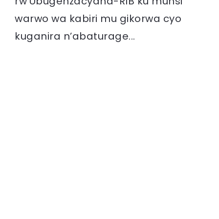
rw’Ubugenzacyaha-RIB ku munsi
warwo wa kabiri mu gikorwa cyo
kuganira n’abaturage...