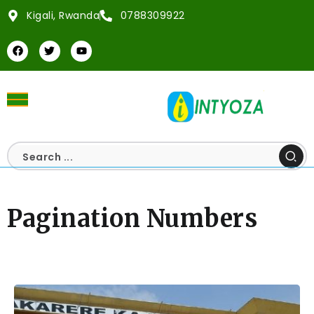
Kigali, Rwanda
0788309922
Pagination Numbers