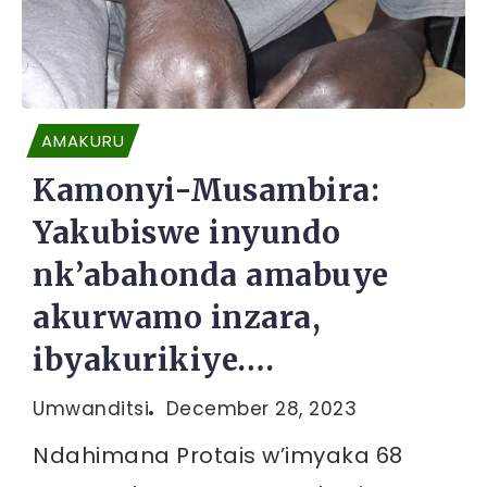
AMAKURU
Kamonyi-Musambira:
Yakubiswe inyundo
nk’abahonda amabuye
akurwamo inzara,
ibyakurikiye….
Umwanditsi
December 28, 2023
Ndahimana Protais w’imyaka 68