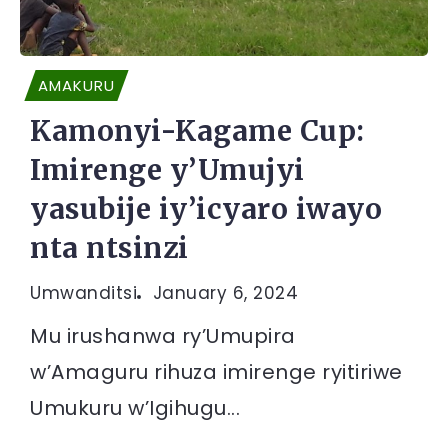
AMAKURU
Kamonyi-Kagame Cup:
Imirenge y’Umujyi
yasubije iy’icyaro iwayo
nta ntsinzi
Umwanditsi
January 6, 2024
Mu irushanwa ry’Umupira
w’Amaguru rihuza imirenge ryitiriwe
Umukuru w’Igihugu...