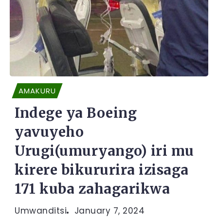
AMAKURU
Indege ya Boeing
yavuyeho
Urugi(umuryango) iri mu
kirere bikururira izisaga
171 kuba zahagarikwa
Umwanditsi
January 7, 2024