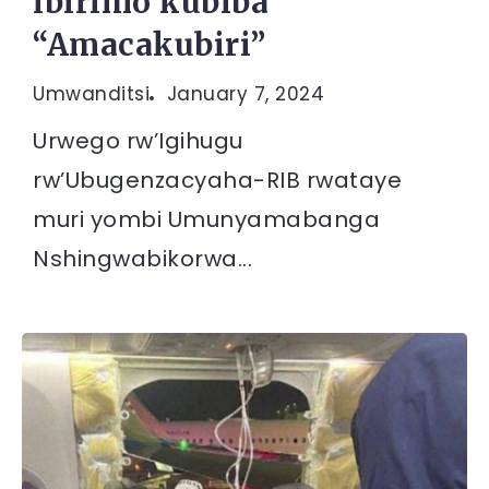
ibirimo kubiba
“Amacakubiri”
Umwanditsi
January 7, 2024
Urwego rw’Igihugu
rw’Ubugenzacyaha-RIB rwataye
muri yombi Umunyamabanga
Nshingwabikorwa...